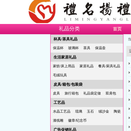
礼品分类
首页
杯具/茶具礼品
当
保温杯
玻璃杯
茶具
保温壶
生活家居礼品
家纺/床上用品
家居礼品
餐具/厨具礼品
毛绒玩具
皮具/箱包/包装袋
皮具
旅行箱包
礼品袋定做
双肩包
工艺品
水晶工艺品
琉璃
玉石
绒沙金
陶瓷
漆线雕
徽章/纪念币
广告促销礼品