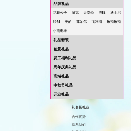
品牌礼品
花花公子
派克
天堂伞
虎牌
迪士尼
联创
美的
苏泊尔
飞利浦
乐扣乐扣
小熊电器
礼品套装
创意礼品
员工福利礼品
周年庆典礼品
高端礼品
中秋节礼品
开业礼品
礼名扬礼业
合作优势
联系我们