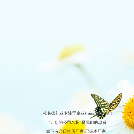
礼名扬礼业专注于企业
！
礼品定制LOGO
“让您的公司名扬”是我们的忠旨!
旗下有台历挂历厂家,记事本厂家！