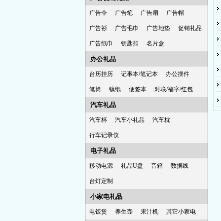
广告伞
广告笔
广告扇
广告帽
广告衫
广告毛巾
广告地垫
促销礼品
广告纸巾
钥匙扣
名片盒
办公礼品
台历挂历
记事本/笔记本
办公摆件
笔筒
镇纸
便签本
对联/福字/红包
汽车礼品
汽车杯
汽车小礼品
汽车枕
行车记录仪
电子礼品
移动电源
礼品U盘
音箱
数据线
台灯定制
小家电礼品
电饭煲
养生壶
果汁机
其它小家电